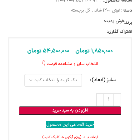
شناسه محصول:
12003600115530679234
دسته:
فرش 1200 شانه
,
گل برجسته
فرش پدیده
برند:
اشتراک گذاری:
1,850,000
تومان
–
54,500,000
تومان
انتخاب سایز و مشاهده قیمت 👇
سایز (ابعاد)
افزودن به سبد خرید
خرید اقساطی این محصول
ارتباط با ما (روی آیکون ها کلیک کنید)