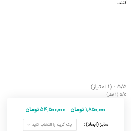
کنند.
5/5 - (1 امتیاز)
‫5/5
‫(1 نظر)
1,850,000
تومان
–
54,500,000
تومان
سایز (ابعاد)