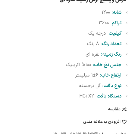
شانه:
1200
تراکم:
3600
کیفیت:
درجه یک
تعداد رنگ:
8 رنگ
رنگ زمینه:
نقره ای
جنس نخ خاب:
100% اکریلیک
ارتفاع خاب:
6±1 میلیمتر
نوع بافت:
گل برجسته
دستگاه بافت:
HCi X2
مقایسه
افزودن به علاقه مندی