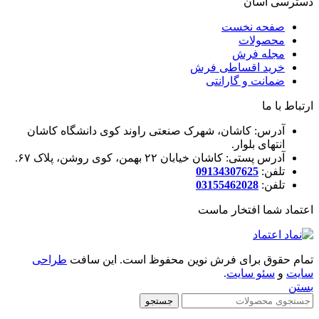
دسترسی آسان
صفحه نخست
محصولات
مجله فرش
خرید اقساطی فرش
ضمانت و گارانتی
ارتباط با ما
آدرس: کاشان، شهرک صنعتی راوند کوی دانشگاه کاشان
انتهای بلوار.
آدرس پستی: کاشان خیابان ۲۲ بهمن، کوی روشن، پلاک ۶۷.
تلفن:
09134307625
تلفن:
03155462028
اعتماد شما افتخار ماست
تمام حقوق برای فرش نوین محفوظ است. این سافت
طراحی
سایت
و
سئو سایت
.
بستن
جستجو